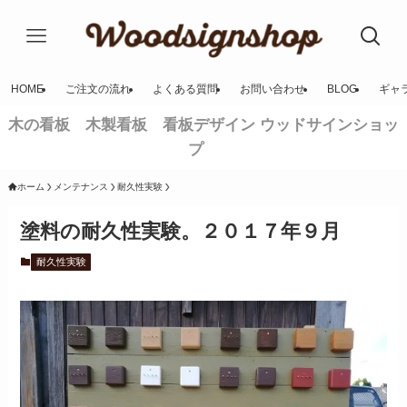
HOME
ご注文の流れ
よくある質問
お問い合わせ
BLOG
ギャ
木の看板 木製看板 看板デザイン ウッドサインショッ
プ
ホーム
メンテナンス
耐久性実験
塗料の耐久性実験。２０１７年９月
耐久性実験