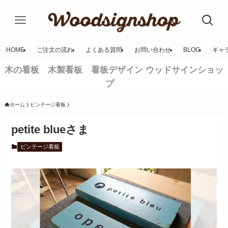
HOME
ご注文の流れ
よくある質問
お問い合わせ
BLOG
ギャ
木の看板 木製看板 看板デザイン ウッドサインショッ
プ
ホーム
ビンテージ看板
petite blueさま
ビンテージ看板