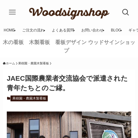
HOME
ご注文の流れ
よくある質問
お問い合わせ
BLOG
ギャ
木の看板 木製看板 看板デザイン ウッドサインショッ
プ
ホーム
果樹園・農園木製看板
JAEC国際農業者交流協会で派遣された
青年たちとのご縁。
果樹園・農園木製看板